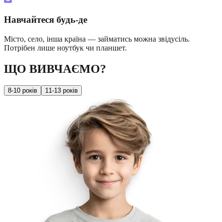
Навчайтеся будь-де
Місто, село, інша країна — займатись можна звідусіль.
Потрібен лише ноутбук чи планшет.
ЩО ВИВЧАЄМО?
8-10 років
11-13 років