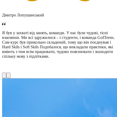
Дмитро Лопушанський
Я був у захваті від занять, команди. У нас були чудові, тісні
взаємини. Ми всі здружилися – і студенти, і команда GoITeens.
Сам курс був прикольно складений, тому що він поєднував і
Hard Skils і Soft Skils Подобалося, що викладали практики, які
вміють з тим всім працювати, чудово пояснювати і знаходити
спільну мову з підлітками.