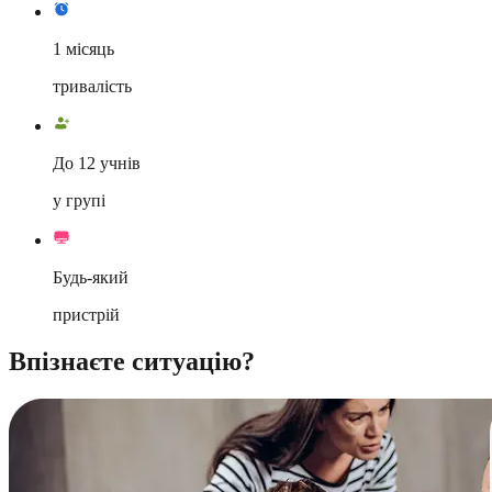
1 місяць
тривалість
До 12 учнів
у групі
Будь-який
пристрій
Впізнаєте ситуацію?