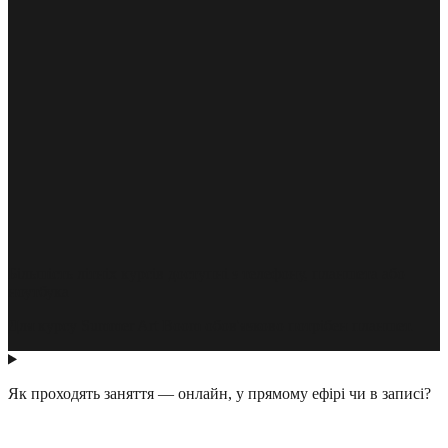
Більшість літніх курсів доступні з телефону, планшета або
ноутбука
Для курсу Summer Art Boom обов'язково потрібен планшет.
Як проходять заняття — онлайн, у прямому ефірі чи в записі?