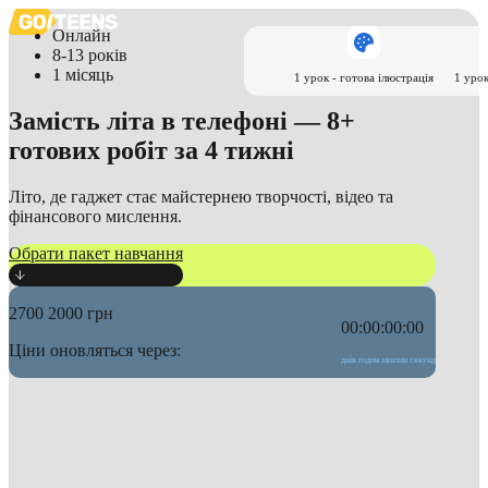
Онлайн
8-13 років
1 місяць
1 урок - готова ілюстрація
1 урок
Замість літа в телефоні —
8+
готових робіт за 4 тижні
Літо, де гаджет стає майстернею творчості, відео та
фінансового мислення.
Обрати пакет навчання
2700
2000
грн
00:00:00:00
Ціни оновляться через:
днів
годин
хвилин
секунд