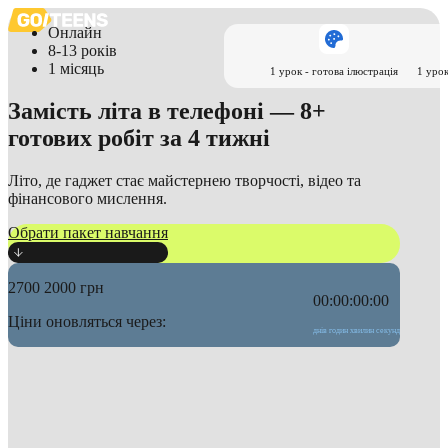
Онлайн
8-13 років
1 місяць
1 урок - готова ілюстрація
1 урок
Замість літа в телефоні —
8+
готових робіт за 4 тижні
Літо, де гаджет стає майстернею творчості, відео та
фінансового мислення.
Обрати пакет навчання
2700
2000
грн
00:00:00:00
Ціни оновляться через:
днів
годин
хвилин
секунд