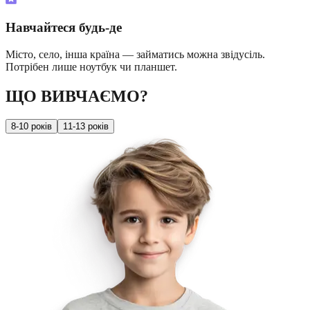
Навчайтеся будь-де
Місто, село, інша країна — займатись можна звідусіль.
Потрібен лише ноутбук чи планшет.
ЩО ВИВЧАЄМО?
8-10 років
11-13 років