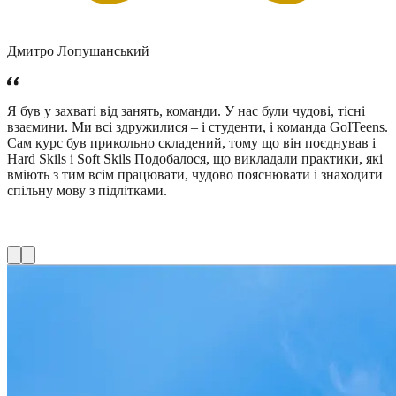
Дмитро Лопушанський
Я був у захваті від занять, команди. У нас були чудові, тісні
взаємини. Ми всі здружилися – і студенти, і команда GoITeens.
Сам курс був прикольно складений, тому що він поєднував і
Hard Skils і Soft Skils Подобалося, що викладали практики, які
вміють з тим всім працювати, чудово пояснювати і знаходити
спільну мову з підлітками.