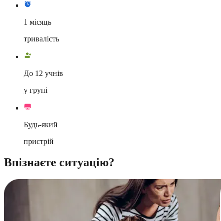
1 місяць
тривалість
До 12 учнів
у групі
Будь-який
пристрій
Впізнаєте ситуацію?