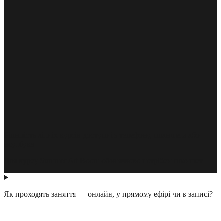
Більшість літніх курсів доступні з телефону, планшета або
ноутбука
Для курсу Summer Art Boom обов'язково потрібен планшет.
Як проходять заняття — онлайн, у прямому ефірі чи в записі?